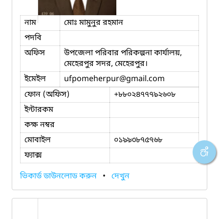
নাম
মোঃ মামুনুর রহমান
পদবি
অফিস
উপজেলা পরিবার পরিকল্পনা কার্যালয়,
মেহেরপুর সদর, মেহেরপুর।
ইমেইল
ufpomeherpur
@gmail.com
ফোন (অফিস)
+৮৮০২৪৭৭৭৯২৬০৮
ইন্টারকম
কক্ষ নম্বর
মোবাইল
০১৯৯৩৮৭৫৭৬৮
ফ্যাক্স
ভিকার্ড ডাউনলোড করুন
•
দেখুন