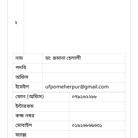
২
নাম
ডা: রুমানা হেলালী
পদবি
অফিস
ইমেইল
ufpomeherpur
@gmail.com
ফোন (অফিস)
০৭৯১৬২২৮৮
ইন্টারকম
কক্ষ নম্বর
মোবাইল
০১৯১৬৮৬৯৬৩১
ফ্যাক্স